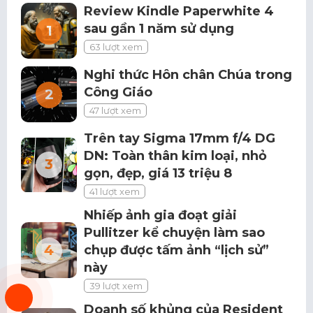
Review Kindle Paperwhite 4
sau gần 1 năm sử dụng
63 lượt xem
Nghi thức Hôn chân Chúa trong
Công Giáo
47 lượt xem
Trên tay Sigma 17mm f/4 DG
DN: Toàn thân kim loại, nhỏ
gọn, đẹp, giá 13 triệu 8
41 lượt xem
Nhiếp ảnh gia đoạt giải
Pullitzer kể chuyện làm sao
chụp được tấm ảnh “lịch sử”
này
39 lượt xem
Doanh số khủng của Resident