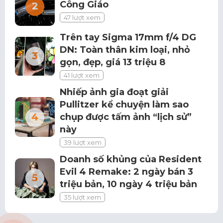
Công Giáo
47 lượt xem
Trên tay Sigma 17mm f/4 DG
DN: Toàn thân kim loại, nhỏ
gọn, đẹp, giá 13 triệu 8
41 lượt xem
Nhiếp ảnh gia đoạt giải
Pullitzer kể chuyện làm sao
chụp được tấm ảnh “lịch sử”
này
39 lượt xem
Doanh số khủng của Resident
Evil 4 Remake: 2 ngày bán 3
triệu bản, 10 ngày 4 triệu bản
35 lượt xem