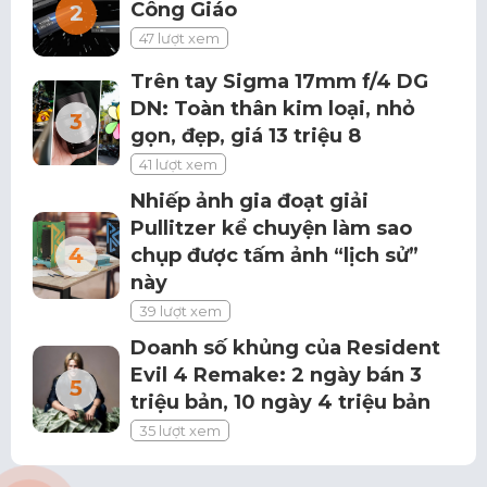
Công Giáo
47 lượt xem
Trên tay Sigma 17mm f/4 DG
DN: Toàn thân kim loại, nhỏ
gọn, đẹp, giá 13 triệu 8
41 lượt xem
Nhiếp ảnh gia đoạt giải
Pullitzer kể chuyện làm sao
chụp được tấm ảnh “lịch sử”
này
39 lượt xem
Doanh số khủng của Resident
Evil 4 Remake: 2 ngày bán 3
triệu bản, 10 ngày 4 triệu bản
35 lượt xem