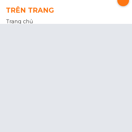
TRÊN TRANG
Trang chủ
Liên hệ
Giới thiệu
LIỆN HỆ
Email: thongnhatelevator@gmail.com
(+84) 906 606 468
ĐỊA CHỈ
16/62 Đường số 18, Phường Bình Hưng Hòa,
Quận Bình Tân, TP HCM
2023 © THỐNG NHẤT ELEVATOR