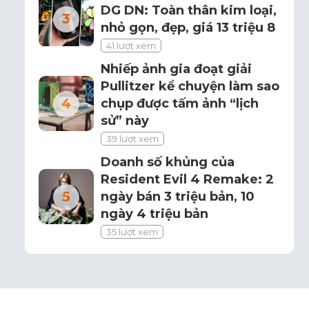
DG DN: Toàn thân kim loại,
nhỏ gọn, đẹp, giá 13 triệu 8
41 lượt xem
Nhiếp ảnh gia đoạt giải
Pullitzer kể chuyện làm sao
chụp được tấm ảnh “lịch
sử” này
39 lượt xem
Doanh số khủng của
Resident Evil 4 Remake: 2
ngày bán 3 triệu bản, 10
ngày 4 triệu bản
35 lượt xem