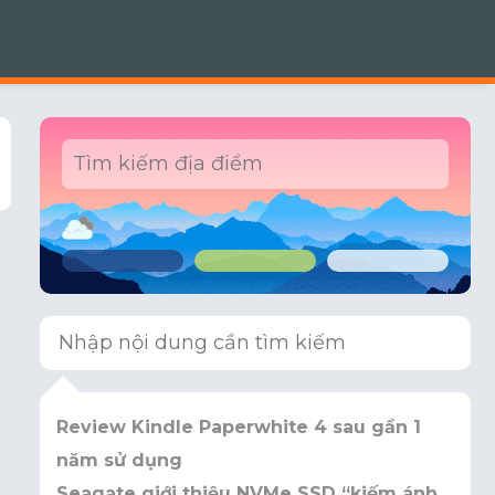
Review Kindle Paperwhite 4 sau gần 1
năm sử dụng
Seagate giới thiệu NVMe SSD “kiếm ánh