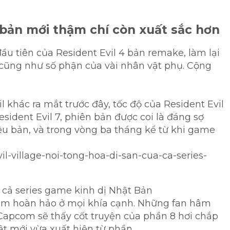
, bản mới thậm chí còn xuất sắc hơn
u tiên của Resident Evil 4 bản remake, làm lại
ại cũng như số phận của vài nhân vật phụ. Cộng
 khác ra mắt trước đây, tốc độ của Resident Evil
sident Evil 7, phiên bản được coi là đáng sợ
riệu bản, và trong vòng ba tháng kể từ khi game
vil-village-noi-tong-hoa-di-san-cua-ca-series-
a cả series game kinh dị Nhật Bản
hẩm hoàn hảo ở mọi khía cạnh. Những fan hâm
Capcom sẽ thấy cốt truyện của phần 8 hơi chắp
ật mới vừa xuất hiện từ phần…