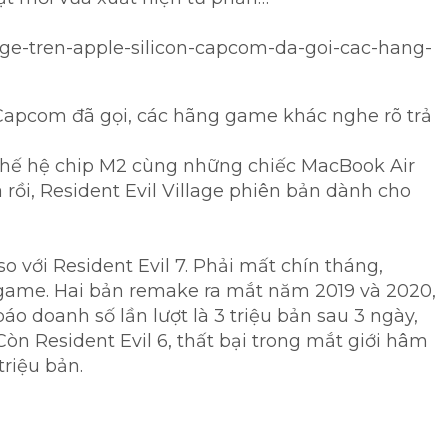
llage-tren-apple-silicon-capcom-da-goi-cac-hang-
: Capcom đã gọi, các hãng game khác nghe rõ trả
t thế hệ chip M2 cùng những chiếc MacBook Air
rồi, Resident Evil Village phiên bản dành cho
o với Resident Evil 7. Phải mất chín tháng,
 game. Hai bản remake ra mắt năm 2019 và 2020,
áo doanh số lần lượt là 3 triệu bản sau 3 ngày,
Còn Resident Evil 6, thất bại trong mắt giới hâm
riệu bản.