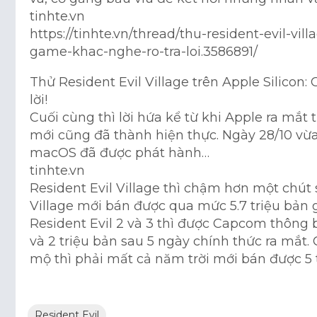
tinhte.vn
https://tinhte.vn/thread/thu-resident-evil-vi
game-khac-nghe-ro-tra-loi.3586891/
Thử Resident Evil Village trên Apple Silicon
lời!
Cuối cùng thì lời hứa kể từ khi Apple ra mắ
mới cũng đã thành hiện thực. Ngày 28/10 vừa 
macOS đã được phát hành…
tinhte.vn
Resident Evil Village thì chậm hơn một chút s
Village mới bán được qua mức 5.7 triệu bản
Resident Evil 2 và 3 thì được Capcom thông b
và 2 triệu bản sau 5 ngày chính thức ra mắt. 
mộ thì phải mất cả năm trời mới bán được 5 t
Resident Evil