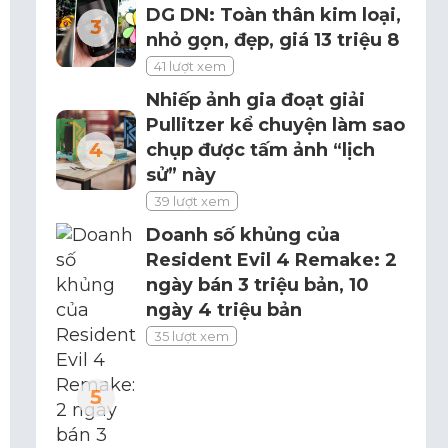
DG DN: Toàn thân kim loại,
nhỏ gọn, đẹp, giá 13 triệu 8
41 lượt xem
Nhiếp ảnh gia đoạt giải
Pullitzer kể chuyện làm sao
chụp được tấm ảnh “lịch
sử” này
39 lượt xem
Doanh số khủng của
Resident Evil 4 Remake: 2
ngày bán 3 triệu bản, 10
ngày 4 triệu bản
35 lượt xem