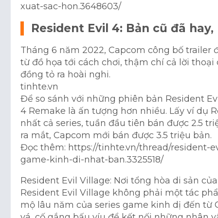
xuat-sac-hon.3648603/
Resident Evil 4: Bản cũ đã hay
Tháng 6 năm 2022, Capcom công bố trailer đầ
từ đồ họa tới cách chơi, thậm chí cả lời tho
đồng tỏ ra hoài nghi.
tinhte.vn
Để so sánh với những phiên bản Resident Evil
4 Remake là ấn tượng hơn nhiều. Lấy ví dụ Re
nhất cả series, tuần đầu tiên bán được 2.5 t
ra mắt, Capcom mới bán được 3.5 triệu bản.
Đọc thêm: https://tinhte.vn/thread/resident-e
game-kinh-di-nhat-ban.3325518/
Resident Evil Village: Nơi tổng hòa di sản củ
Resident Evil Village không phải một tác p
mộ lâu năm của series game kinh dị đến từ 
vá, cố gắng bấu víu để kết nối những nhân v