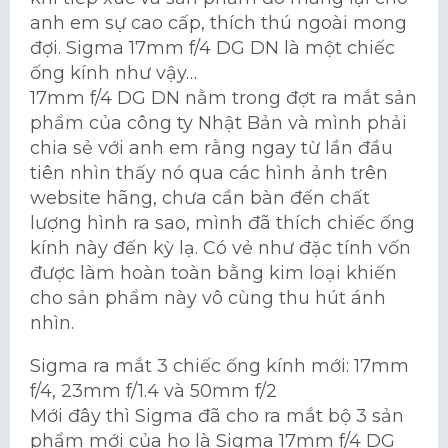
anh em sự cao cấp, thích thú ngoài mong
đợi. Sigma 17mm f/4 DG DN là một chiếc
ống kính như vậy…
17mm f/4 DG DN nằm trong đợt ra mắt sản
phẩm của công ty Nhật Bản và mình phải
chia sẻ với anh em rằng ngay từ lần đầu
tiên nhìn thấy nó qua các hình ảnh trên
website hãng, chưa cần bàn đến chất
lượng hình ra sao, mình đã thích chiếc ống
kính này đến kỳ lạ. Có vẻ như đặc tính vốn
được làm hoàn toàn bằng kim loại khiến
cho sản phẩm này vô cùng thu hút ánh
nhìn.
Sigma ra mắt 3 chiếc ống kính mới: 17mm
f/4, 23mm f/1.4 và 50mm f/2
Mới đây thì Sigma đã cho ra mắt bộ 3 sản
phẩm mới của họ là Sigma 17mm f/4 DG