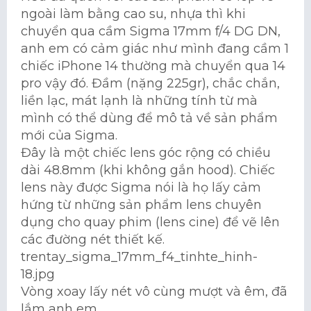
ngoài làm bằng cao su, nhựa thì khi
chuyển qua cầm Sigma 17mm f/4 DG DN,
anh em có cảm giác như mình đang cầm 1
chiếc iPhone 14 thường mà chuyển qua 14
pro vậy đó. Đầm (nặng 225gr), chắc chắn,
liền lạc, mát lạnh là những tính từ mà
mình có thể dùng để mô tả về sản phẩm
mới của Sigma.
Đây là một chiếc lens góc rộng có chiều
dài 48.8mm (khi không gắn hood). Chiếc
lens này được Sigma nói là họ lấy cảm
hứng từ những sản phẩm lens chuyên
dụng cho quay phim (lens cine) để vẽ lên
các đường nét thiết kế.
trentay_sigma_17mm_f4_tinhte_hinh-
18.jpg
Vòng xoay lấy nét vô cùng mượt và êm, đã
lắm anh em