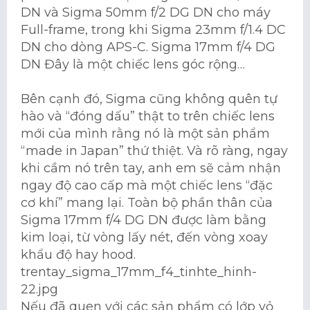
DN và Sigma 50mm f/2 DG DN cho máy
Full-frame, trong khi Sigma 23mm f/1.4 DC
DN cho dòng APS-C. Sigma 17mm f/4 DG
DN Đây là một chiếc lens góc rộng…
Bên cạnh đó, Sigma cũng không quên tự
hào và “đóng dấu” thật to trên chiếc lens
mới của mình rằng nó là một sản phẩm
“made in Japan” thứ thiệt. Và rõ ràng, ngay
khi cầm nó trên tay, anh em sẽ cảm nhận
ngay độ cao cấp mà một chiếc lens “đặc
cơ khí” mang lại. Toàn bộ phần thân của
Sigma 17mm f/4 DG DN được làm bằng
kim loại, từ vòng lấy nét, đến vòng xoay
khẩu độ hay hood.
trentay_sigma_17mm_f4_tinhte_hinh-
22.jpg
Nếu đã quen với các sản phẩm có lớp vỏ