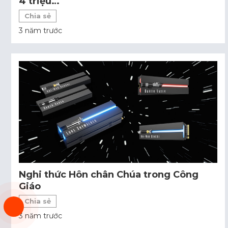
4 triệu…
Chia sẻ
3 năm trước
Nghi thức Hôn chân Chúa trong Công
Giáo
Chia sẻ
3 năm trước