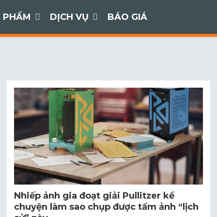
 PHẨM
DỊCH VỤ
BÁO GIÁ
Nhiếp ảnh gia đoạt giải Pullitzer kể
chuyện làm sao chụp được tấm ảnh “lịch