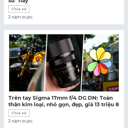
sử” này
Chia sẻ
3 năm trước
Trên tay Sigma 17mm f/4 DG DN: Toàn
thân kim loại, nhỏ gọn, đẹp, giá 13 triệu 8
Chia sẻ
3 năm trước