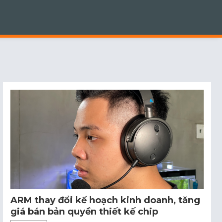
ARM thay đổi kế hoạch kinh doanh, tăng
giá bán bản quyền thiết kế chip