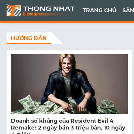
TRANG CHỦ
SẢN
HƯỚNG DẪN
Doanh số khủng của Resident Evil 4
Remake: 2 ngày bán 3 triệu bản, 10 ngày