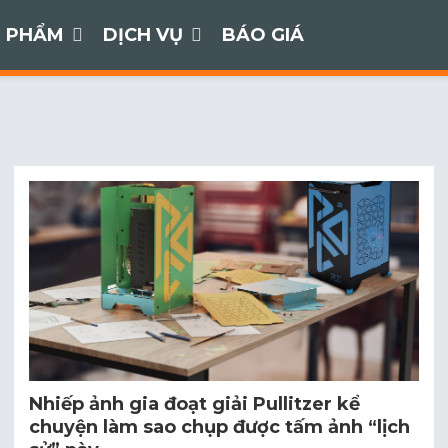
 PHẨM
DỊCH VỤ
BÁO GIÁ
Nhiếp ảnh gia đoạt giải Pullitzer kể
chuyện làm sao chụp được tấm ảnh “lịch