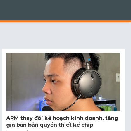
ARM thay đổi kế hoạch kinh doanh, tăng
giá bán bản quyền thiết kế chip