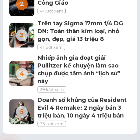
Công Giáo
47 lượt xem
Trên tay Sigma 17mm f/4 DG
DN: Toàn thân kim loại, nhỏ
gọn, đẹp, giá 13 triệu 8
41 lượt xem
Nhiếp ảnh gia đoạt giải
Pullitzer kể chuyện làm sao
chụp được tấm ảnh “lịch sử”
này
39 lượt xem
Doanh số khủng của Resident
Evil 4 Remake: 2 ngày bán 3
triệu bản, 10 ngày 4 triệu bản
35 lượt xem