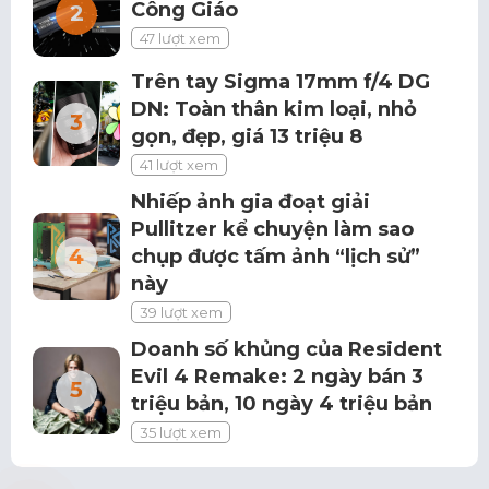
Công Giáo
47 lượt xem
Trên tay Sigma 17mm f/4 DG
DN: Toàn thân kim loại, nhỏ
gọn, đẹp, giá 13 triệu 8
41 lượt xem
Nhiếp ảnh gia đoạt giải
Pullitzer kể chuyện làm sao
chụp được tấm ảnh “lịch sử”
này
39 lượt xem
Doanh số khủng của Resident
Evil 4 Remake: 2 ngày bán 3
triệu bản, 10 ngày 4 triệu bản
35 lượt xem