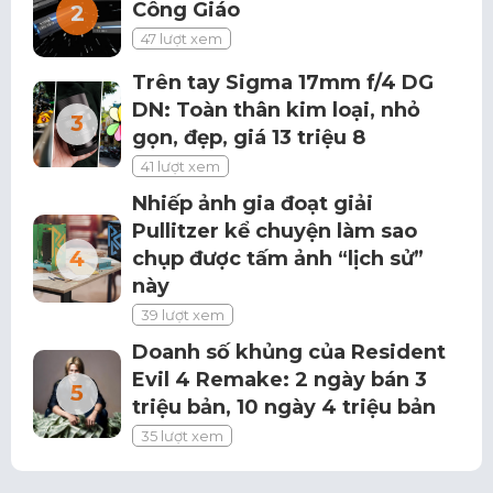
Công Giáo
47 lượt xem
Trên tay Sigma 17mm f/4 DG
DN: Toàn thân kim loại, nhỏ
gọn, đẹp, giá 13 triệu 8
41 lượt xem
Nhiếp ảnh gia đoạt giải
Pullitzer kể chuyện làm sao
chụp được tấm ảnh “lịch sử”
này
39 lượt xem
Doanh số khủng của Resident
Evil 4 Remake: 2 ngày bán 3
triệu bản, 10 ngày 4 triệu bản
35 lượt xem