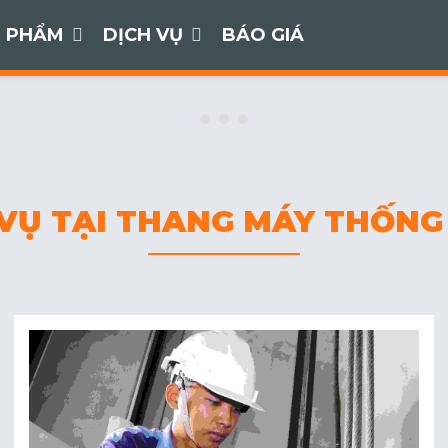
 PHẨM
DỊCH VỤ
BÁO GIÁ
 VỤ TẠI THANG MÁY THỐNG