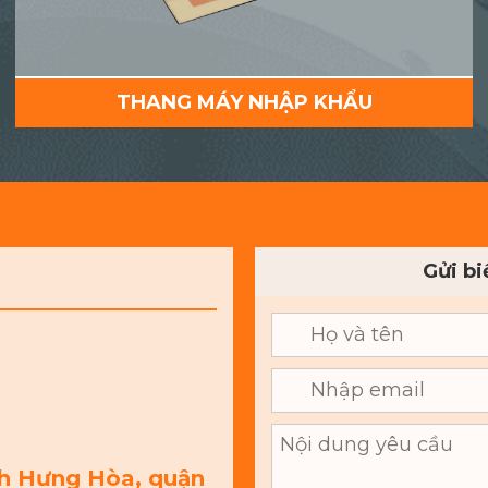
THANG MÁY NHẬP KHẨU
Gửi b
nh Hưng Hòa, quận