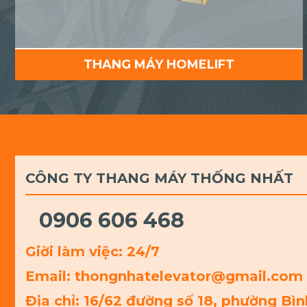
THANG MÁY HOMELIFT
CÔNG TY THANG MÁY THỐNG NHẤT
0906 606 468
Giời làm việc: 24/7
Email: thongnhatelevator@gmail.com
Địa chỉ: 16/62 đường số 18, phường Bì