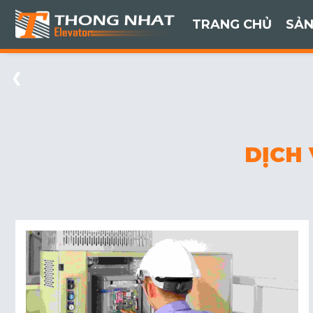
TRANG CHỦ
SẢN
❮
DỊCH