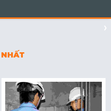
❯
 NHẤT